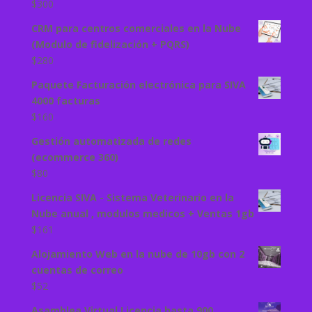
$
300
CRM para centros comerciales en la Nube
(Modulo de fidelización + PQRS)
$
280
Paquete Facturación electrónica para SIVA
4000 facturas
$
160
Gestión automatizada de redes
(ecommerce 360)
$
80
Licencia SIVA - Sistema Veterinario en la
Nube anual , modulos medicos + Ventas 1gb
$
161
Alojamiento Web en la nube de 10gb con 2
cuentas de correo
$
52
Asamblea Virtual Licencia hasta 900