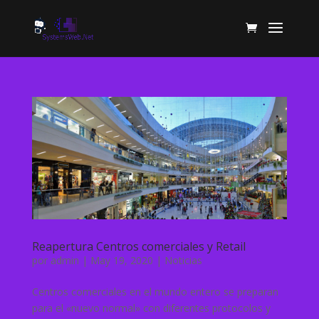
Reapertura Centros comerciales y Retail
por
admin
|
May 19, 2020
|
Noticias
Centros comerciales en el mundo entero se preparan
para el «nuevo normal» con diferentes protocolos y