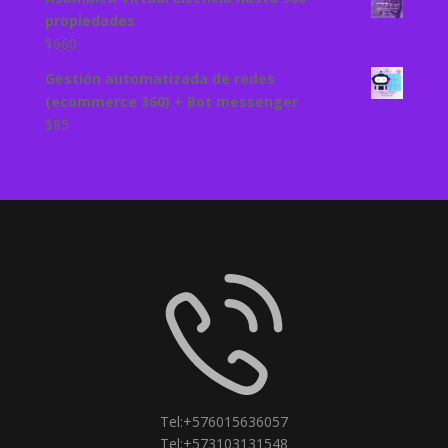
propiedades
$
660
Gestión automatizada de redes
(ecommerce 360) + Bot messenger
$
85
Tel:+576015636057
Tel:+573103131548