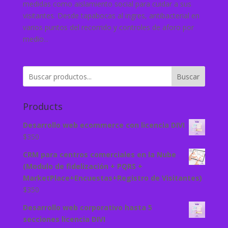
medidas como aislamiento social para cuidar a sus
visitantes. Desde tapabocas al ingres, antibacterial en
varios puntos del recorrido y controles de aforo por
medio...
Buscar
Products
Desarrollo web ecommerce con licencia DIVI
$
350
CRM para centros comerciales en la Nube
(Modulo de fidelización + PQRS +
MarketPlace+Encuestas+Registro de Visitantes)
$
350
Desarrollo web corporativo hasta 5
secciones licencia DIVI