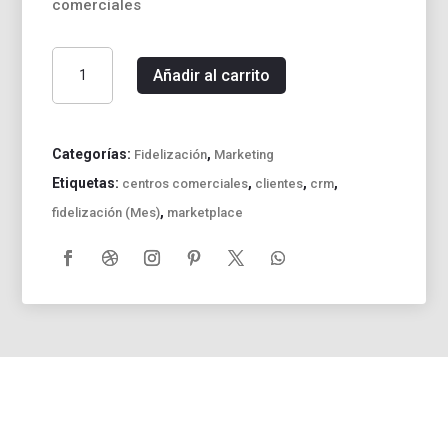
comerciales
Gestión
Añadir al carrito
automatizada
de
redes
(ecommerce
Categorías:
,
Fidelización
Marketing
360)
Etiquetas:
,
,
,
centros comerciales
clientes
crm
+
,
fidelización (Mes)
marketplace
Bot
messenger
y
Marketplace
hasta
50
comercios
cantidad