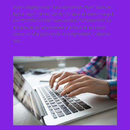
style="display:block" data-ad-format="fluid" data-ad-
layout-key="-7k+eq+28-5k+1i" data-ad-client="ca-pub-
6417533756272368" data-ad-slot="3256842593" La
eficacia de un ransomware a la hora de encriptar
datos, es vital para medir su peligrosidad. Y algunos
son...