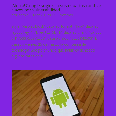
¡Alerta! Google sugiere a sus usuarios cambiar
claves por vulnerabilidad
por
admin
|
Mar 29, 2022
|
Noticias
style="display:block" data-ad-format="fluid" data-ad-
layout-key="-7k+eq+28-5k+1i" data-ad-client="ca-pub-
6417533756272368" data-ad-slot="3256842593" El
pasado viernes 25 de marzo la compañía de
tecnología Google anunció que había evidenciado
algunas fallas en su...