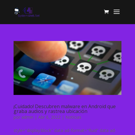
¡Cuidado! Descubren malware en Android que
graba audios y rastrea ubicación
por
admin
|
Abr 6, 2022
|
Noticias
style="display:block" data-ad-format="fluid" data-ad-