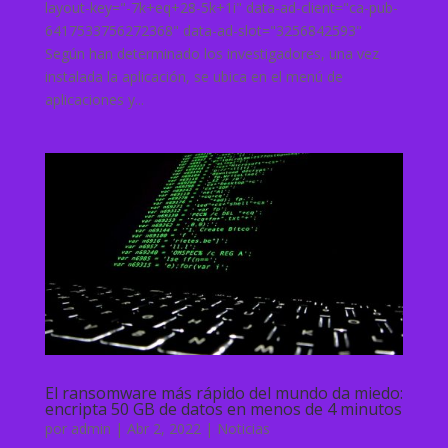
layout-key="-7k+eq+28-5k+1i" data-ad-client="ca-pub-
6417533756272368" data-ad-slot="3256842593"
Según han determinado los investigadores, una vez
instalada la aplicación, se ubica en el menú de
aplicaciones y...
El ransomware más rápido del mundo da miedo:
encripta 50 GB de datos en menos de 4 minutos
por
admin
|
Abr 2, 2022
|
Noticias