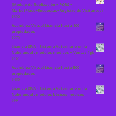
(Modulo de fidelización + PQRS +
MarketPlace+Encuestas+Registro de Visitantes)
$
350
Asamblea Virtual Licencia hasta 100
propiedades
$
275
Licencia SIVA - Sistema Veterinario en la
Nube anual , modulos medicos + Ventas 1gb
$
161
Asamblea Virtual Licencia hasta 500
propiedades
$
430
Licencia SIVA - Sistema Veterinario en la
Nube anual , módulos básicos médicos
$
99