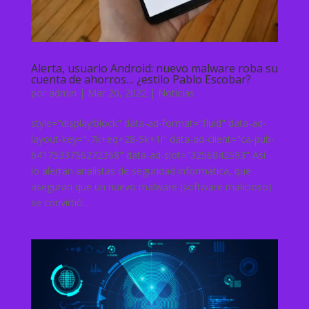
Alerta, usuario Android: nuevo malware roba su
cuenta de ahorros… ¿estilo Pablo Escobar?
por
admin
|
Mar 20, 2022
|
Noticias
style="display:block" data-ad-format="fluid" data-ad-
layout-key="-7k+eq+28-5k+1i" data-ad-client="ca-pub-
6417533756272368" data-ad-slot="3256842593" Así
lo alertan analistas de seguridad informática, que
aseguran que un nuevo malware (software malicioso)
se convirtió...