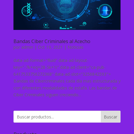
Bandas Ciber Criminales al Acecho
por
admin
|
Oct 19, 2021
|
Noticias
data-ad-format="fluid" data-ad-layout-
key="-7k+eq+28-5k+1i" data-ad-client="ca-pub-
6417533756272368" data-ad-slot="3256842593">
Bandas de Cibercriminales cada día mas estructurada y
con diferentes modalidades de estafa. Las bandas de
Ciber Criminales siguen creciendo...
Buscar