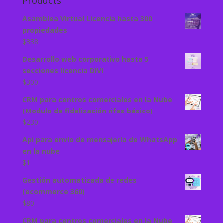
Products
Asamblea Virtual Licencia hasta 300
propiedades
$
338
Desarrollo web corporativo hasta 5
secciones licencia DIVI
$
300
CRM para centros comerciales en la Nube
(Modulo de fidelización rifas básico)
$
230
Api para envío de mensajería de WhatsApp
en la nube
$
1
Gestión automatizada de redes
(ecommerce 360)
$
80
CRM para centros comerciales en la Nube