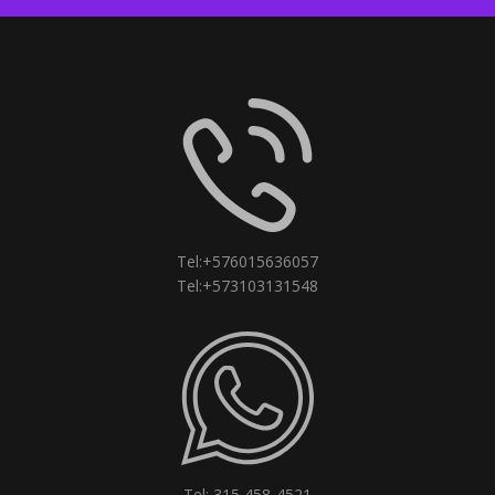
Tel:+576015636057
Tel:+573103131548
Tel: 315 458-4521