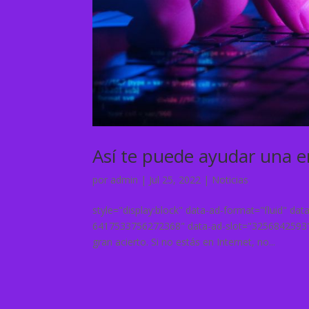
Así te puede ayudar una 
por
admin
|
Jul 25, 2022
|
Noticias
style="display:block" data-ad-format="fluid" da
6417533756272368" data-ad-slot="3256842593" A
gran acierto. Si no estás en Internet, no...