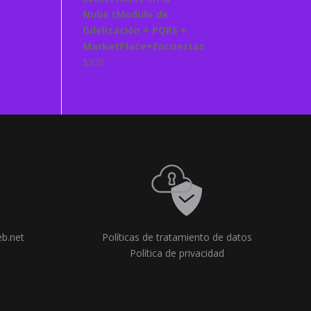
Nube (Modulo de
fidelización + PQRS +
MarketPlace+Encuestas
$
320
b.net
Políticas de tratamiento de datos
Política de privacidad