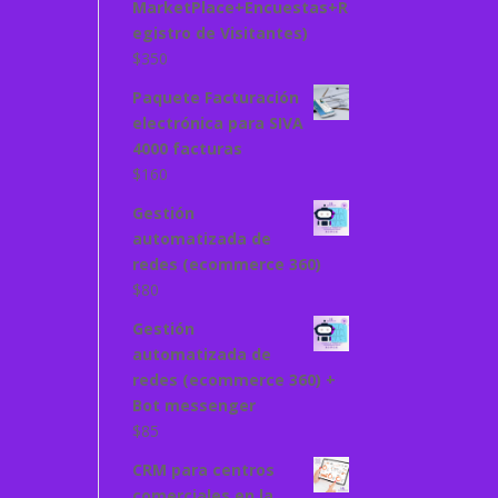
MarketPlace+Encuestas+R
egistro de Visitantes)
$
350
Paquete Facturación
electrónica para SIVA
4000 facturas
$
160
Gestión
automatizada de
redes (ecommerce 360)
$
80
Gestión
automatizada de
redes (ecommerce 360) +
Bot messenger
$
85
CRM para centros
comerciales en la