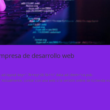
empresa de desarrollo web
ta-ad-layout-key="-7k+eq+28-5k+1i" data-ad-client="ca-pub-
ctualmente, contar con una web o la versión online de tu tienda es