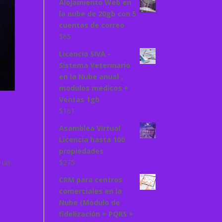
Alojamiento Web en
la nube de 20gb con 5
cuentas de correo
$
65
Licencia SIVA -
Sistema Veterinario
en la Nube anual ,
modulos medicos +
Ventas 1gb
$
161
Asamblea Virtual
Licencia hasta 100
propiedades
 un
$
275
CRM para centros
comerciales en la
Nube (Modulo de
fidelización + PQRS +