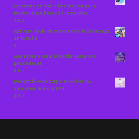
(ecommerce 360) + Bot messenger y
Marketplace hasta 50 comercios
$
200
Api para envío de mensajería de WhatsApp
en la nube
$
1
Asamblea Virtual Licencia hasta 500
propiedades
$
430
Desarrollo web corporativo hasta 5
secciones licencia DIVI
$
300