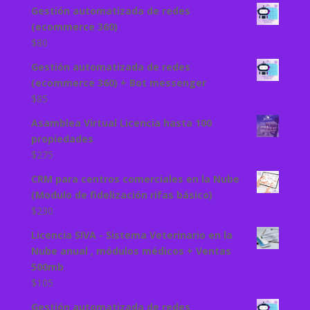
Gestión automatizada de redes
(ecommerce 360)
$
80
Gestión automatizada de redes
(ecommerce 360) + Bot messenger
$
85
Asamblea Virtual Licencia hasta 100
propiedades
$
275
CRM para centros comerciales en la Nube
(Modulo de fidelización rifas básico)
$
230
Licencia SIVA - Sistema Veterinario en la
Nube anual , módulos médicos + Ventas
500mb
$
105
Gestión automatizada de redes