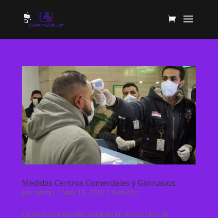
Medidas Centros Comerciales y Gimnasios
por
admin
|
May 10, 2020
|
Noticias
Centros comerciales establecen protocolos de