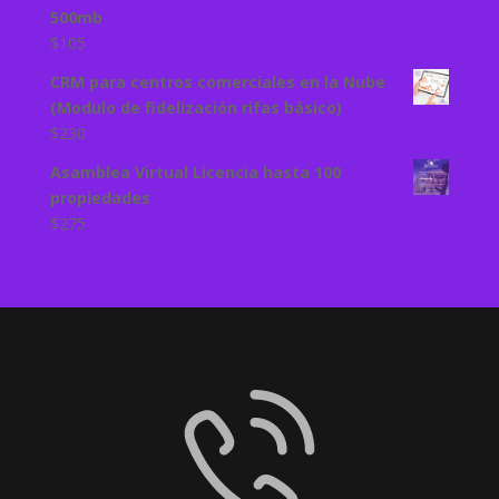
500mb
$
105
CRM para centros comerciales en la Nube
(Modulo de fidelización rifas básico)
$
230
Asamblea Virtual Licencia hasta 100
propiedades
$
275