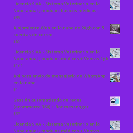
Licencia SIVA - Sistema Veterinario en la
Nube anual , módulos básicos médicos
$
99
Alojamiento Web en la nube de 20gb con 5
cuentas de correo
$
65
Licencia SIVA - Sistema Veterinario en la
Nube anual , modulos medicos + Ventas 1gb
$
161
Api para envío de mensajería de WhatsApp
en la nube
$
1
Gestión automatizada de redes
(ecommerce 360) + Bot messenger
$
85
Licencia SIVA - Sistema Veterinario en la
Nube anual , módulos médicos + Ventas