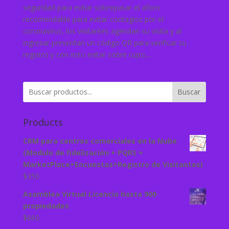
seguridad para evitar sobrepasar el aforo
recomendable para evitar contagios por el
coronavirus, los visitantes agendan su visita y al
ingresar presentan un código QR para verificar su
registro y con esto evitar sobre cupo,...
Buscar
Products
CRM para centros comerciales en la Nube
(Modulo de fidelización + PQRS +
MarketPlace+Encuestas+Registro de Visitantes)
$
350
Asamblea Virtual Licencia hasta 900
propiedades
$
660