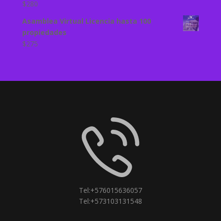
$
280
Asamblea Virtual Licencia hasta 100
propiedades
$
275
Tel:+576015636057
Tel:+573103131548