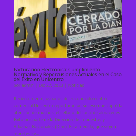
Facturación Electrónica: Cumplimiento
Normativo y Repercusiones Actuales en el Caso
del Éxito en Unicentro
por
admin
|
Dic 27, 2023
|
Noticias
Recientemente, usuarios del reconocido centro
comercial Unicentro reportaron un suceso que captó la
atención de muchos: el sellado del local de almacenes
Éxito por parte de la Dirección de Impuestos y
Aduanas Nacionales (Dian). Esta medida, que según
reportes se...