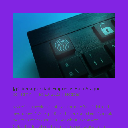
🔐Ciberseguridad: Empresas Bajo Ataque
por
admin
|
Feb 20, 2023
|
Noticias
style="display:block" data-ad-format="fluid" data-ad-
layout-key="-7k+eq+28-5k+1i" data-ad-client="ca-pub-
6417533756272368" data-ad-slot="3256842593"
Colombia fue el cuarto país más ciber atacado en