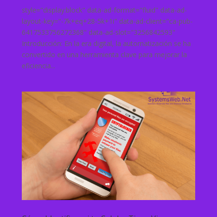
style="display:block" data-ad-format="fluid" data-ad-
layout-key="-7k+eq+28-5k+1i" data-ad-client="ca-pub-
6417533756272368" data-ad-slot="3256842593"
Introducción: En la era digital, la automatización se ha
convertido en una herramienta clave para mejorar la
eficiencia...