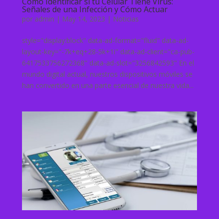
Cómo Identificar si tu Celular Tiene Virus:
Señales de una Infección y Cómo Actuar
por
admin
|
May 14, 2023
|
Noticias
style="display:block" data-ad-format="fluid" data-ad-
layout-key="-7k+eq+28-5k+1i" data-ad-client="ca-pub-
6417533756272368" data-ad-slot="3256842593" En el
mundo digital actual, nuestros dispositivos móviles se
han convertido en una parte esencial de nuestra vida...