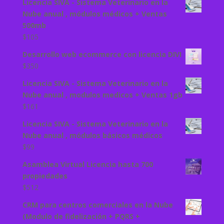
Licencia SIVA - Sistema Veterinario en la
Nube anual , módulos médicos + Ventas
500mb
$
105
Desarrollo web ecommerce con licencia DIVI
$
350
Licencia SIVA - Sistema Veterinario en la
Nube anual , modulos medicos + Ventas 1gb
$
161
Licencia SIVA - Sistema Veterinario en la
Nube anual , módulos básicos médicos
$
99
Asamblea Virtual Licencia hasta 700
propiedades
$
512
CRM para centros comerciales en la Nube
(Modulo de fidelización + PQRS +