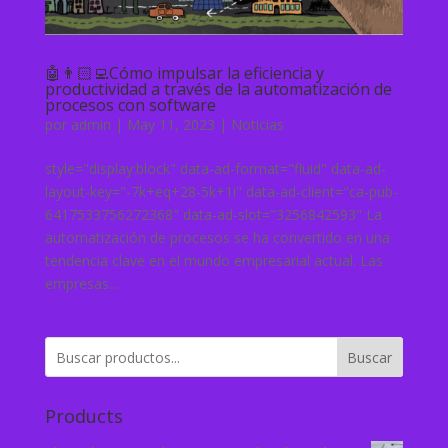
🤖👨🏻‍💻Cómo impulsar la eficiencia y
productividad a través de la automatización de
procesos con software
por
admin
|
May 11, 2023
|
Noticias
style="display:block" data-ad-format="fluid" data-ad-
layout-key="-7k+eq+28-5k+1i" data-ad-client="ca-pub-
6417533756272368" data-ad-slot="3256842593" La
automatización de procesos se ha convertido en una
tendencia clave en el mundo empresarial actual. Las
empresas...
Buscar
Products