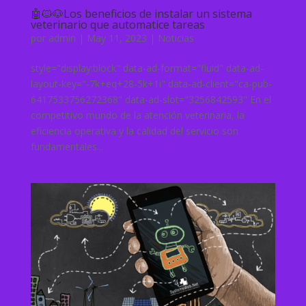
🤖🐱🐶Los beneficios de instalar un sistema
veterinario que automatice tareas
por
admin
|
May 11, 2023
|
Noticias
style="display:block" data-ad-format="fluid" data-ad-
layout-key="-7k+eq+28-5k+1i" data-ad-client="ca-pub-
6417533756272368" data-ad-slot="3256842593" En el
competitivo mundo de la atención veterinaria, la
eficiencia operativa y la calidad del servicio son
fundamentales...