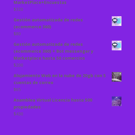
MarketPlace+Encuestas
$
320
Gestión automatizada de redes
(ecommerce 360)
$
80
Gestión automatizada de redes
(ecommerce 360) + Bot messenger y
Marketplace hasta 50 comercios
$
200
Alojamiento Web en la nube de 20gb con 5
cuentas de correo
$
65
Asamblea Virtual Licencia hasta 500
propiedades
$
430