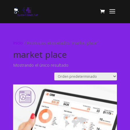
Inicio
/ Productos etiquetados “market place”
market place
Mostrando el único resultado