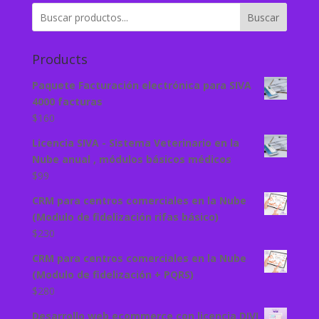
Buscar
Products
Paquete Facturación electrónica para SIVA
4000 facturas
$
160
Licencia SIVA - Sistema Veterinario en la
Nube anual , módulos básicos médicos
$
99
CRM para centros comerciales en la Nube
(Modulo de fidelización rifas básico)
$
230
CRM para centros comerciales en la Nube
(Modulo de fidelización + PQRS)
$
280
Desarrollo web ecommerce con licencia DIVI