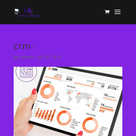
crm-
por
admin
|
Jul 28, 2022