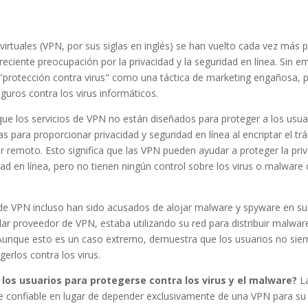
 virtuales (VPN, por sus siglas en inglés) se han vuelto cada vez más 
reciente preocupación por la privacidad y la seguridad en línea. Si
e "protección contra virus" como una táctica de marketing engañosa, 
guros contra los virus informáticos.
ue los servicios de VPN no están diseñados para proteger a los usua
s para proporcionar privacidad y seguridad en línea al encriptar el trá
dor remoto. Esto significa que las VPN pueden ayudar a proteger la pri
vidad en línea, pero no tienen ningún control sobre los virus o malwar
e VPN incluso han sido acusados de alojar malware y spyware en sus
ar proveedor de VPN, estaba utilizando su red para distribuir malware
unque esto es un caso extremo, demuestra que los usuarios no siem
rlos contra los virus.
los usuarios para protegerse contra los virus y el malware?
La
e confiable en lugar de depender exclusivamente de una VPN para su 