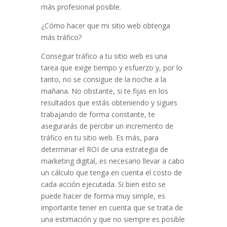
más profesional posible.
¿C
ó
mo
h
acer
que
mi
sit
io
web
ob
ten
ga
m
ás
tr
á
f
ico?
C
onse
gu
ir
tr
á
f
ico
a
tu
sit
io
web
es
un
a
t
area
que
ex
ige
t
iem
po
y
es
f
uer
zo
y
,
por
lo
t
anto
,
no
se
cons
igue
de
la
n
oche
a
la
ma
ñ
ana
.
No
obst
ante
,
si
te
f
ij
as
en
los
result
ados
que
est
ás
ob
ten
i
endo
y
sig
ues
tr
ab
aj
ando
de
form
a
constant
e
,
te
a
se
gur
ar
ás
de
per
c
ib
ir
un
increment
o
de
tr
á
f
ico
en
tu
sit
io
web
.
Es
m
ás
,
para
determin
ar
el
RO
I
de
un
a
est
r
ateg
ia
de
marketing
digital
,
es
ne
ces
ario
l
lev
ar
a
cab
o
un
c
á
l
cul
o
que
t
eng
a
en
cu
enta
el
cost
o
de
c
ada
acc
i
ón
e
j
ec
ut
ada
.
Si
b
ien
est
o
se
p
ued
e
h
acer
de
form
a
m
uy
simple
,
es
important
e
t
ener
en
cu
enta
que
se
tr
ata
de
un
a
estim
aci
ón
y
que
no
s
iem
pre
es
pos
ible