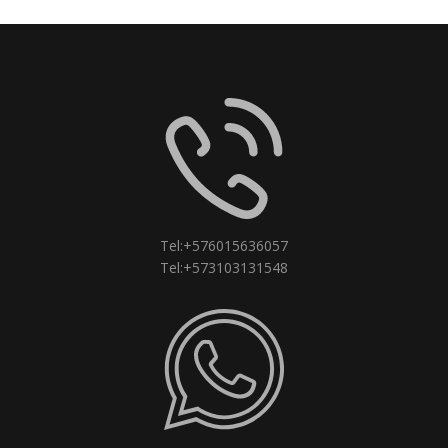
Tel:+576015636057
Tel:+573103131548